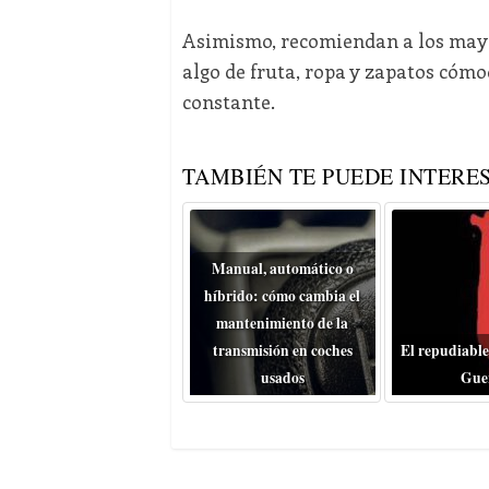
Asimismo, recomiendan a los mayo
algo de fruta, ropa y zapatos cóm
constante.
TAMBIÉN TE PUEDE INTERES
Manual, automático o
híbrido: cómo cambia el
mantenimiento de la
transmisión en coches
El repudiable
usados
Gue