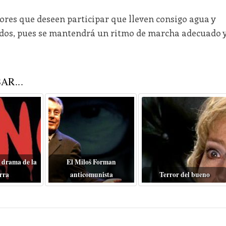
res que deseen participar que lleven consigo agua y
odos, pues se mantendrá un ritmo de marcha adecuado 
AR...
 drama de la
El Miloš Forman
rra
anticomunista
Terror del bueno