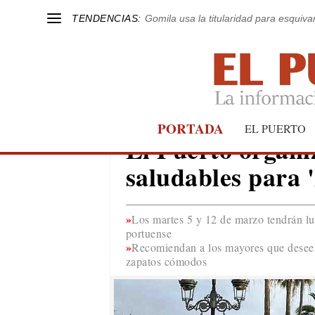
TENDENCIAS:
Gomila usa la titularidad para esquivar
PORTADA
EL PUERTO
EL PUERTO
El Puerto organi
saludables para 
Los martes 5 y 12 de marzo tendrán lug
portuense
Recomiendan a los mayores que deseen 
zapatos cómodos