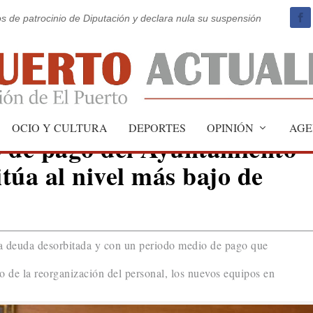
os de patrocinio de Diputación y declara nula su suspensión
OCIO Y CULTURA
DEPORTES
OPINIÓN
AGE
o de pago del Ayuntamiento
itúa al nivel más bajo de
 deuda desorbitada y con un periodo medio de pago que
to de la reorganización del personal, los nuevos equipos en