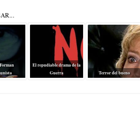
AR...
 Forman
El repudiable drama de la
unista
Guerra
Terror del bueno