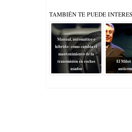
TAMBIÉN TE PUEDE INTERES
Manual, automático o
híbrido: cómo cambia el
mantenimiento de la
transmisión en coches
El Miloš
usados
anticom