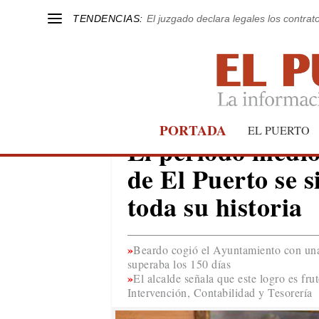
TENDENCIAS:
El juzgado declara legales los contrat
PORTADA
EL PUERTO
EL PUERTO
El periodo medi
de El Puerto se s
toda su historia
Beardo cogió el Ayuntamiento con una
superaba los 150 días
El alcalde señala que este logro es fru
Intervención, Contabilidad y Tesorería