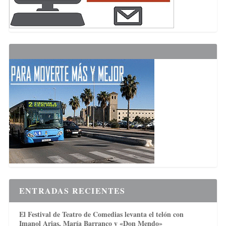
ENTRADAS RECIENTES
El Festival de Teatro de Comedias levanta el telón con
Imanol Arias, María Barranco y «Don Mendo»