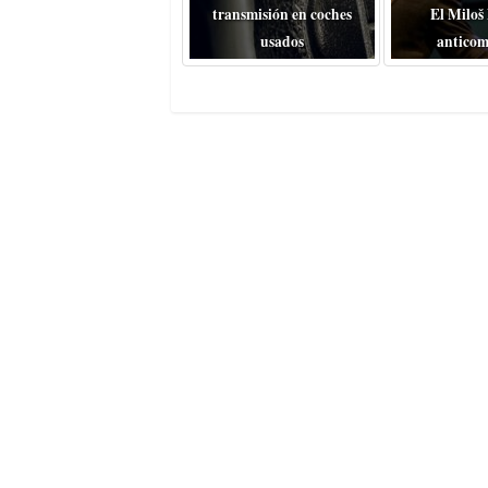
transmisión en coches
El Miloš
usados
anticom