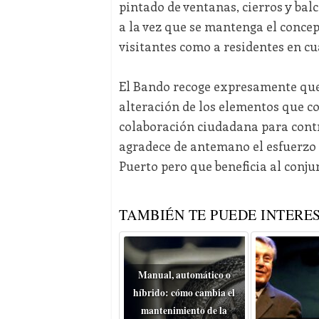
pintado de ventanas, cierros y balc
a la vez que se mantenga el conce
visitantes como a residentes en cua
El Bando recoge expresamente que
alteración de los elementos que co
colaboración ciudadana para contri
agradece de antemano el esfuerzo 
Puerto pero que beneficia al conju
TAMBIÉN TE PUEDE INTERES
Manual, automático o
híbrido: cómo cambia el
mantenimiento de la