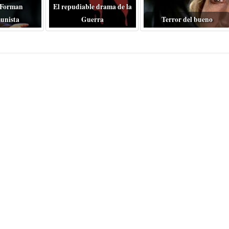
 Forman
El repudiable drama de la
unista
Guerra
Terror del bueno