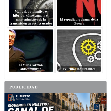
Manual, automático o
híbrido: cómo cambia el
mantenimiento de la
El repudiable drama de la
transmisión en coches usados
Guerra
El Miloš Forman
anticomunista
Películas inquietantes
PUBLICIDAD