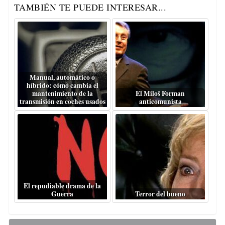
TAMBIÉN TE PUEDE INTERESAR...
Manual, automático o
híbrido: cómo cambia el
mantenimiento de la
El Miloš Forman
transmisión en coches usados
anticomunista
El repudiable drama de la
Guerra
Terror del bueno