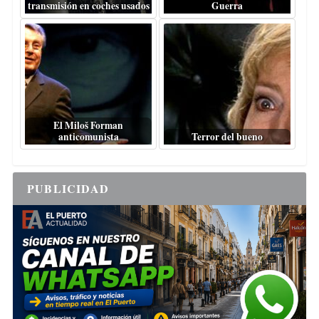
transmisión en coches usados
Guerra
El Miloš Forman
anticomunista
Terror del bueno
PUBLICIDAD