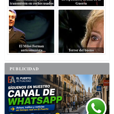
transmisión en coches usados
Guerra
El Miloš Forman
anticomunista
Terror del bueno
PUBLICIDAD