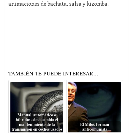
animaciones de bachata, salsa y kizomba.
TAMBIÉN TE PUEDE INTERESAR...
Manual, automático o
híbrido: cómo cambia el
mantenimiento de la
El Miloš Forman
transmisión en coches usados
anticomunista