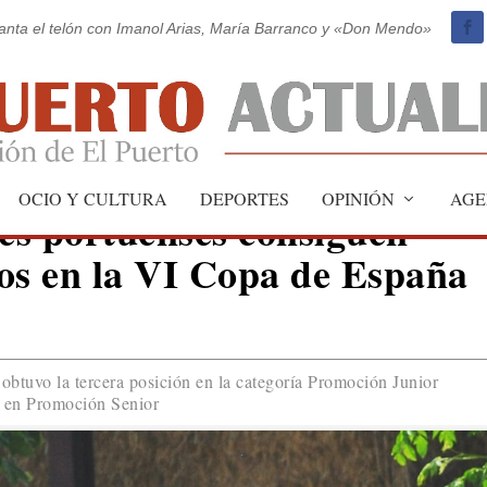
vanta el telón con Imanol Arias, María Barranco y «Don Mendo»
OCIO Y CULTURA
DEPORTES
OPINIÓN
AGE
tes portuenses consiguen
os en la VI Copa de España
obtuvo la tercera posición en la categoría Promoción Junior
a en Promoción Senior