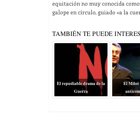
equitación no muy conocida como e
galope en círculo, guiado «a la cu
TAMBIÉN TE PUEDE INTERES
El repudiable drama de la
El Miloš
Guerra
anticom