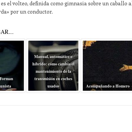
s el volteo, definida como gimnasia sobre un caballo a
erda» por un conductor.
AR...
Manual, automático o
híbrido: cómo cambia el
mantenimiento de la
 Forman
transmisión en coches
unista
usados
Acompañando a Homero