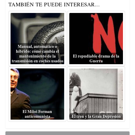
TAMBIÉN TE PUEDE INTERESAR...
Manual, automático o
híbrido: cómo cambia el
mantenimiento de la
El repudiable drama de la
transmisión en coches usados
Guerra
El Miloš Forman
anticomunista
El tren y la Gran Depresión