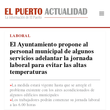
LABORAL
El Ayuntamiento propone al
personal municipal de algunos
servicios adelantar la jornada
laboral para evitar las altas
temperaturas
La medida estará vigente hasta que se arregle el
problema existente con los aires acondicionados de
algunos edificios municipales
Los trabajadores podrán comenzar su jornada laboral
a las 6.00 horas