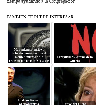
tiempo ayudando
a la Congregación.
TAMBIÉN TE PUEDE INTERESAR...
Manual, automático o
híbrido: cómo cambia el
mantenimiento de la
El repudiable drama de la
transmisión en coches usados
Guerra
El Miloš Forman
anticomunista
Terror del bueno