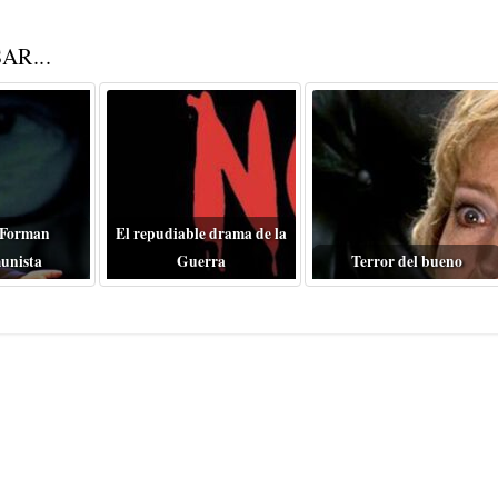
AR...
 Forman
El repudiable drama de la
unista
Guerra
Terror del bueno