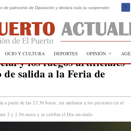
os de patrocinio de Diputación y declara nula su suspensión
OCIO Y CULTURA
DEPORTES
OPINIÓN
AGE
ial y los fuegos artificiales
o de salida a la Feria de
a a partir de las 23.30 horas, sin amilanar a los presentes en el
ntre 2 y 2.50 euros y se celebra el Día sin ruido