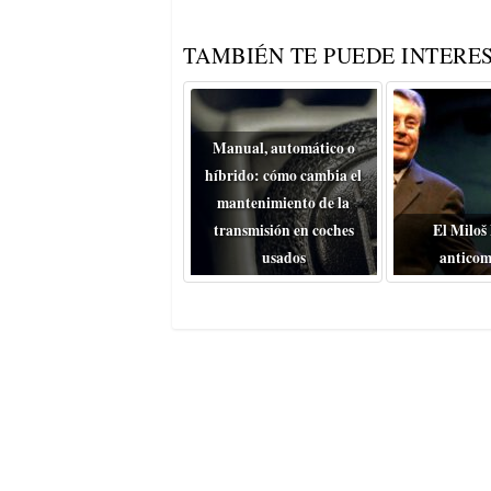
TAMBIÉN TE PUEDE INTERES
Manual, automático o
híbrido: cómo cambia el
mantenimiento de la
transmisión en coches
El Miloš
usados
anticom