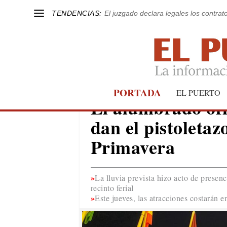
TENDENCIAS:
El juzgado declara legales los contrat
PORTADA
FIESTAS
EL PUERTO
El alumbrado ofic
dan el pistoletaz
Primavera
La lluvia prevista hizo acto de presenci
recinto ferial
Este jueves, las atracciones costarán e