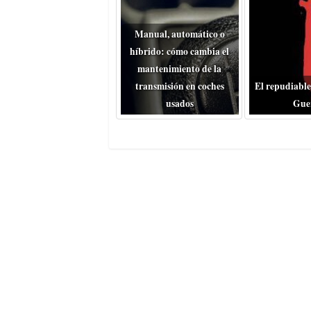
Manual, automático o
híbrido: cómo cambia el
mantenimiento de la
transmisión en coches
El repudiable
usados
Gue