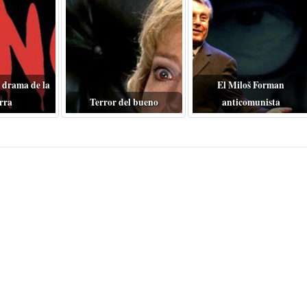
 drama de la
El Miloš Forman
rra
Terror del bueno
anticomunista