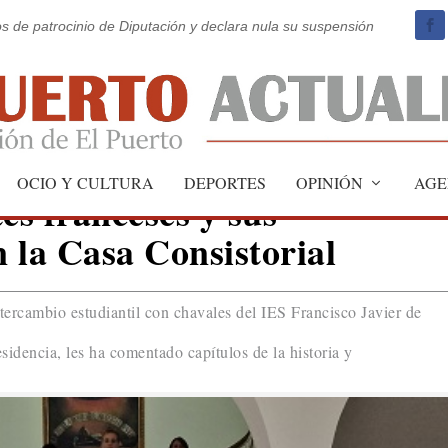
os de patrocinio de Diputación y declara nula su suspensión
OCIO Y CULTURA
DEPORTES
OPINIÓN
AGE
es franceses y sus
n la Casa Consistorial
tercambio estudiantil con chavales del IES Francisco Javier de
esidencia, les ha comentado capítulos de la historia y