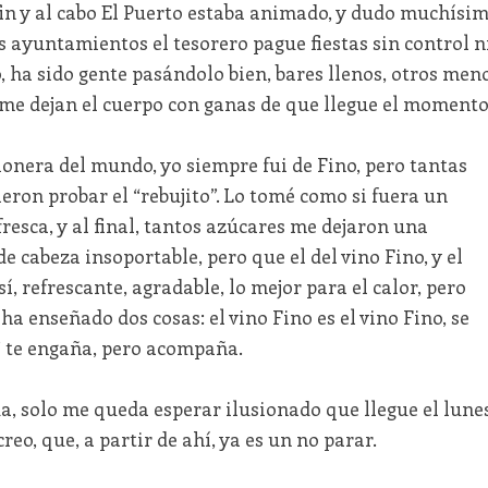
l fin y al cabo El Puerto estaba animado, y dudo muchísi
os ayuntamientos el tesorero pague fiestas sin control n
, ha sido gente pasándolo bien, bares llenos, otros men
 me dejan el cuerpo con ganas de que llegue el momento
ionera del mundo, yo siempre fui de Fino, pero tantas
cieron probar el “rebujito”. Lo tomé como si fuera un
fresca, y al final, tantos azúcares me dejaron una
 cabeza insoportable, pero que el del vino Fino, y el
í, refrescante, agradable, lo mejor para el calor, pero
 ha enseñado dos cosas: el vino Fino es el vino Fino, se
o” te engaña, pero acompaña.
da, solo me queda esperar ilusionado que llegue el lunes
creo, que, a partir de ahí, ya es un no parar.