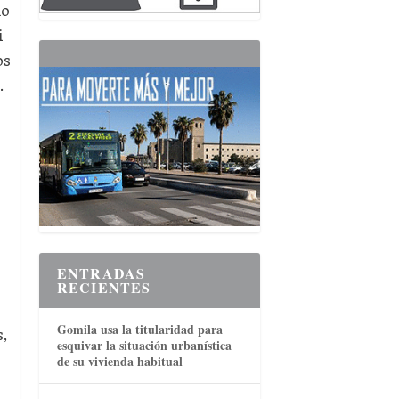
mo
i
os
.
ENTRADAS
RECIENTES
Gomila usa la titularidad para
,
esquivar la situación urbanística
de su vivienda habitual