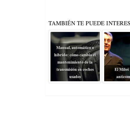
TAMBIÉN TE PUEDE INTERES
Manual, automático o
híbrido: cómo cambia el
mantenimiento de la
transmisión en coches
El Miloš
usados
anticom