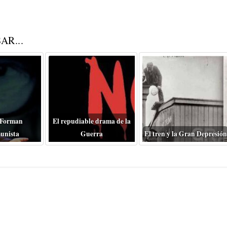
AR...
 Forman
El repudiable drama de la
unista
Guerra
El tren y la Gran Depresión