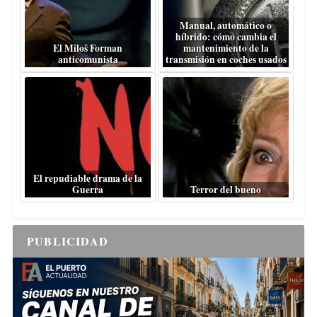
Manual, automático o
híbrido: cómo cambia el
El Miloš Forman
mantenimiento de la
anticomunista
transmisión en coches usados
El repudiable drama de la
Guerra
Terror del bueno
PUBLICIDAD