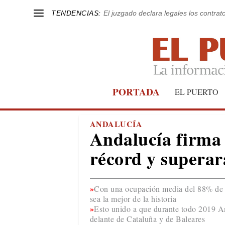
TENDENCIAS:
El juzgado declara legales los contrat
PORTADA
EL PUERTO
ANDALUCÍA
Andalucía firma
récord y superará
Con una ocupación media del 88% de la
sea la mejor de la historia
Esto unido a que durante todo 2019 An
delante de Cataluña y de Baleares