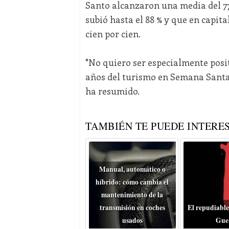
Santo alcanzaron una media del 77
subió hasta el 88 % y que en capit
cien por cien.
"No quiero ser especialmente posi
años del turismo en Semana Santa y
ha resumido.
TAMBIÉN TE PUEDE INTERES
Manual, automático o
híbrido: cómo cambia el
mantenimiento de la
transmisión en coches
El repudiable
usados
Gue