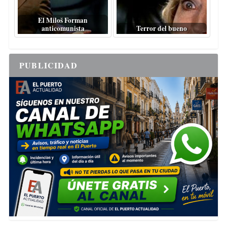
El Miloš Forman
anticomunista
Terror del bueno
PUBLICIDAD