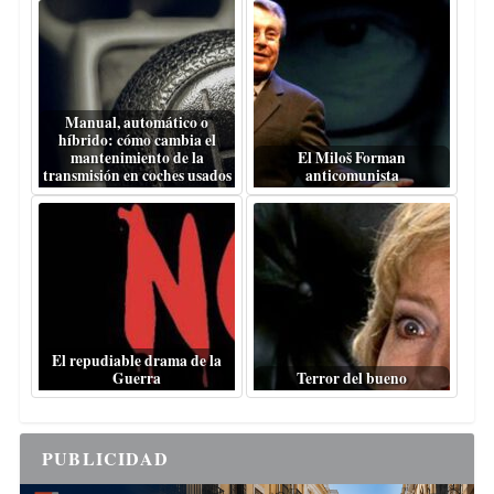
Manual, automático o
híbrido: cómo cambia el
mantenimiento de la
El Miloš Forman
transmisión en coches usados
anticomunista
El repudiable drama de la
Guerra
Terror del bueno
PUBLICIDAD