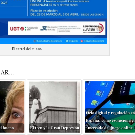
El cartel del curso.
AR...
Ocio digital y regulación en
España: cómo evoluciona el
el bueno
El tren y la Gran Depresión
mercado del juego online