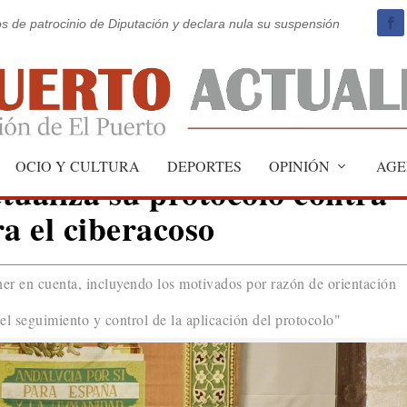
os de patrocinio de Diputación y declara nula su suspensión
OCIO Y CULTURA
DEPORTES
OPINIÓN
AGE
tualiza su protocolo contra
a el ciberacoso
ner en cuenta, incluyendo los motivados por razón de orientación
el seguimiento y control de la aplicación del protocolo"