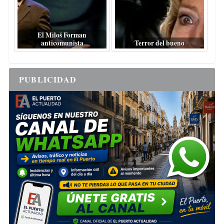
El Miloš Forman
anticomunista
Terror del bueno
PUBLICIDAD