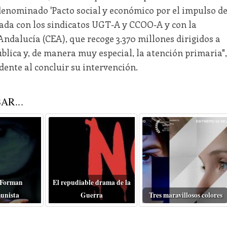
 denominado 'Pacto social y económico por el impulso d
ada con los sindicatos UGT-A y CCOO-A y con la
ndalucía (CEA), que recoge 3.370 millones dirigidos a
ública y, de manera muy especial, la atención primaria",
dente al concluir su intervención.
AR...
 Forman
El repudiable drama de la
unista
Guerra
Tres maravillosos colores