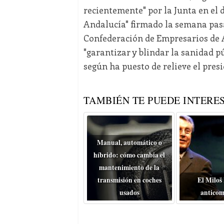
recientemente" por la Junta en el
Andalucía" firmado la semana pas
Confederación de Empresarios de A
"garantizar y blindar la sanidad p
según ha puesto de relieve el presi
TAMBIÉN TE PUEDE INTERES
Manual, automático o
híbrido: cómo cambia el
mantenimiento de la
transmisión en coches
El Miloš
usados
anticom