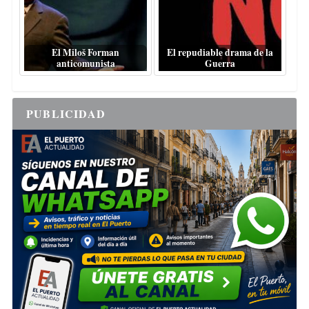
El Miloš Forman
El repudiable drama de la
anticomunista
Guerra
PUBLICIDAD