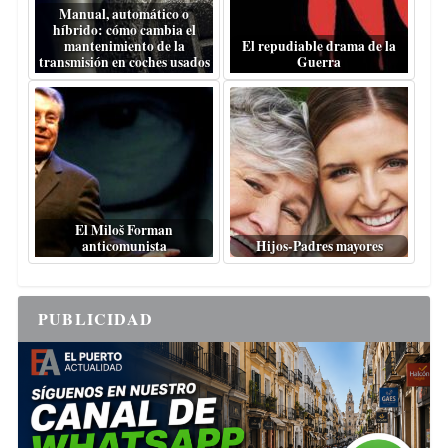
Manual, automático o
híbrido: cómo cambia el
mantenimiento de la
El repudiable drama de la
transmisión en coches usados
Guerra
El Miloš Forman
anticomunista
Hijos-Padres mayores
PUBLICIDAD