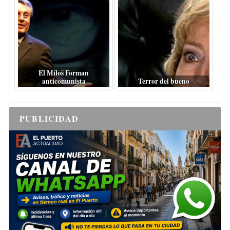
El Miloš Forman
anticomunista
Terror del bueno
PUBLICIDAD