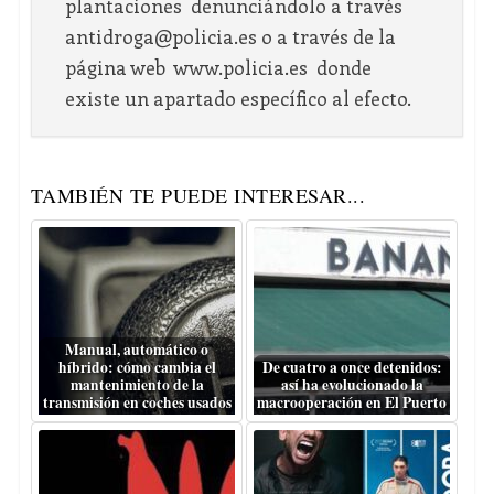
plantaciones denunciándolo a través
antidroga@policia.es o a través de la
página web www.policia.es donde
existe un apartado específico al efecto.
TAMBIÉN TE PUEDE INTERESAR...
Manual, automático o
híbrido: cómo cambia el
De cuatro a once detenidos:
mantenimiento de la
así ha evolucionado la
transmisión en coches usados
macrooperación en El Puerto