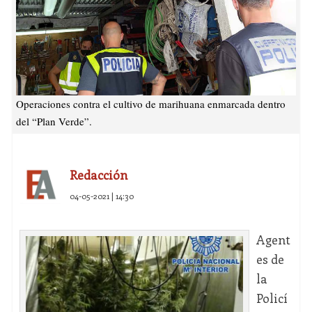
Operaciones contra el cultivo de marihuana enmarcada dentro
del “Plan Verde”.
Redacción
04-05-2021 | 14:30
Agent
es de
la
Policí