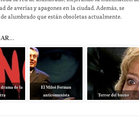
dad de averías y apagones en la ciudad. Además, se
 de alumbrado que están obsoletas actualmente.
AR...
 drama de la
El Miloš Forman
rra
anticomunista
Terror del bueno