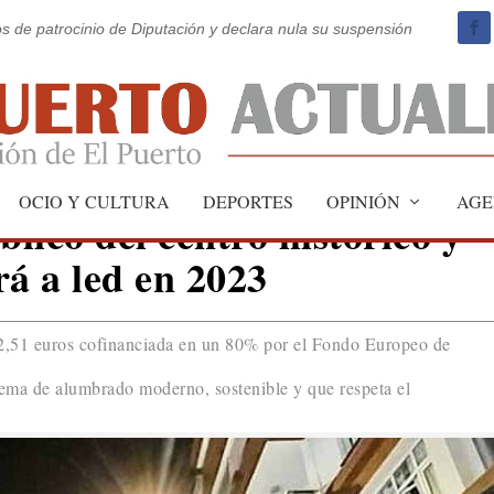
os de patrocinio de Diputación y declara nula su suspensión
OCIO Y CULTURA
DEPORTES
OPINIÓN
AGE
lico del centro histórico y
rá a led en 2023
2,51 euros cofinanciada en un 80% por el Fondo Europeo de
stema de alumbrado moderno, sostenible y que respeta el