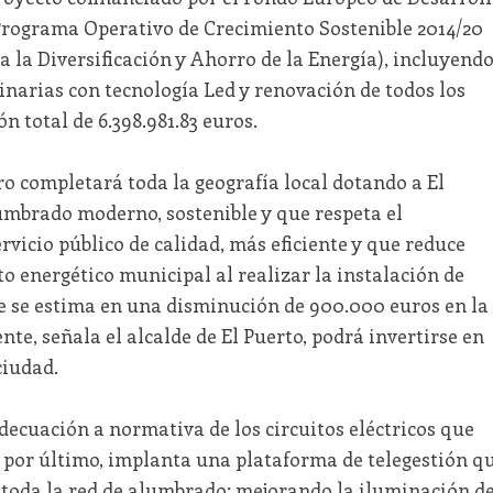
Programa Operativo de Crecimiento Sostenible 2014/20
a la Diversificación y Ahorro de la Energía), incluyend
inarias con tecnología Led y renovación de todos los
n total de 6.398.981.83 euros.
tro completará toda la geografía local dotando a El
umbrado moderno, sostenible y que respeta el
vicio público de calidad, más eficiente y que reduce
to energético municipal al realizar la instalación de
e se estima en una disminución de 900.000 euros en la
te, señala el alcalde de El Puerto, podrá invertirse en
ciudad.
decuación a normativa de los circuitos eléctricos que
 por último, implanta una plataforma de telegestión q
e toda la red de alumbrado; mejorando la iluminación d