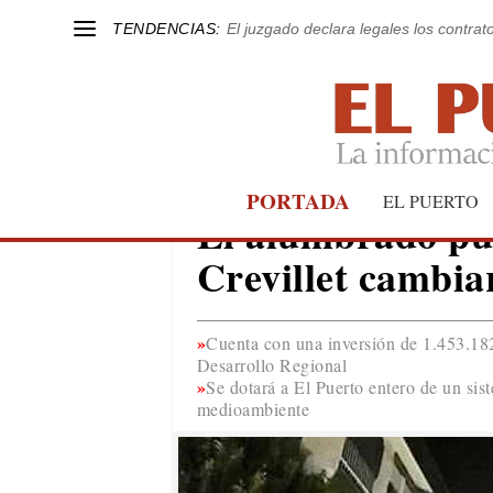
TENDENCIAS:
El juzgado declara legales los contrat
PORTADA
EL PUERTO
EL PUERTO
El alumbrado púb
Crevillet cambia
Cuenta con una inversión de 1.453.18
Desarrollo Regional
Se dotará a El Puerto entero de un si
medioambiente