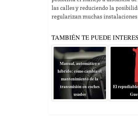
las calles y reduciendo la posibili
regularizan muchas instalaciones
TAMBIÉN TE PUEDE INTERES
Manual, automático o
híbrido: cómo cambia el
mantenimiento de la
transmisión en coches
El repudiable
usados
Gue