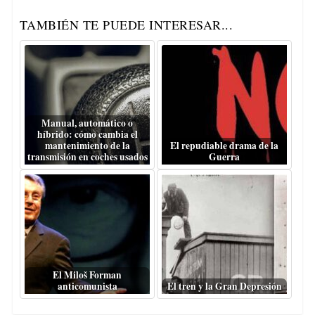
TAMBIÉN TE PUEDE INTERESAR...
Manual, automático o
híbrido: cómo cambia el
mantenimiento de la
El repudiable drama de la
transmisión en coches usados
Guerra
El Miloš Forman
anticomunista
El tren y la Gran Depresión