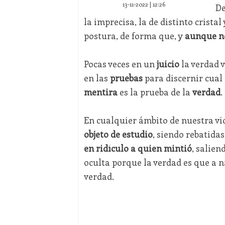
13-11-2022 | 12:26
D
la imprecisa, la de distinto crista
postura, de forma que, y
aunque n
Pocas veces en un
juicio
la verdad v
en las
pruebas
para discernir cual 
mentira
es la prueba de la
verdad
.
En cualquier ámbito de nuestra vi
objeto de estudio
, siendo rebatida
en ridículo a quien mintió
, salie
oculta porque la verdad es que a n
verdad.