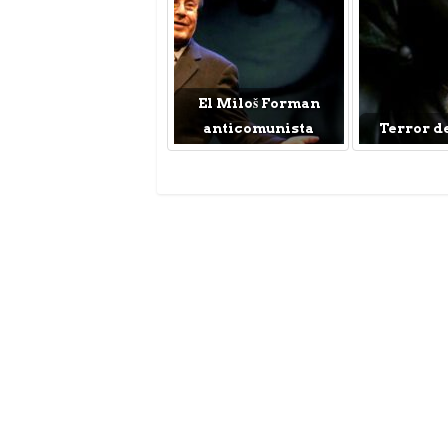
El Miloš Forman
anticomunista
Terror d