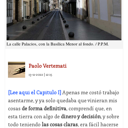
La calle Palacios, con la Basílica Menor al fondo. / P.P.M.
Paolo Vertemati
13-11-2022 | 12:15
[Lee aquí el Capítulo I]
Apenas me costó trabajo
asentarme, y ya solo quedaba que vinieran mis
cosas
de forma definitiva
, comprendí que, en
esta tierra con algo de
dinero y decisión
, y sobre
todo teniendo
las cosas claras
, era fácil hacerse