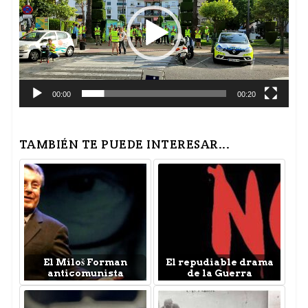
vídeo
00:00
00:20
TAMBIÉN TE PUEDE INTERESAR...
El Miloš Forman
El repudiable drama
anticomunista
de la Guerra