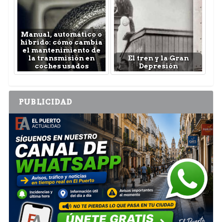
Manual, automático o
híbrido: cómo cambia
el mantenimiento de
la transmisión en
El tren y la Gran
coches usados
Depresión
PUBLICIDAD