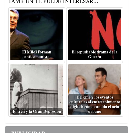
TAMBIÉN TE PUEDE INTERESAR...
El Miloš Forman
El repudiable drama de la
anticomunista
Guerra
Del cine y los eventos
culturales al entretenimiento
digital: cómo cambia el ocio
El tren y la Gran Depresión
urbano
PUBLICIDAD