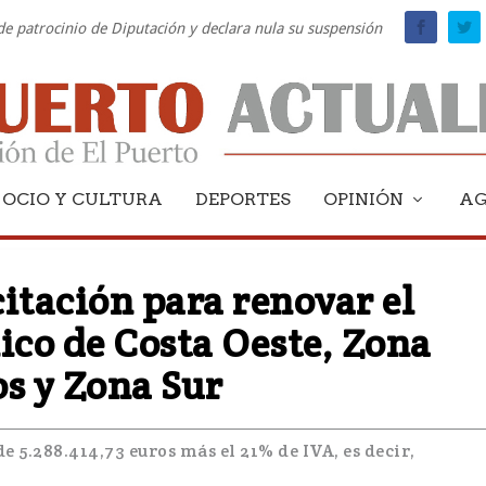
 de patrocinio de Diputación y declara nula su suspensión
OCIO Y CULTURA
DEPORTES
OPINIÓN
A
icitación para renovar el
co de Costa Oeste, Zona
os y Zona Sur
de 5.288.414,73 euros más el 21% de IVA, es decir,