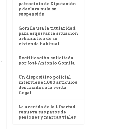
patrocinio de Diputación
y declara nula su
suspensión
Gomila usa la titularidad
para esquivar la situación
urbanística de su
vivienda habitual
Rectificación solicitada
e
por José Antonio Gomila
Un dispositivo policial
interviene 1.080 artículos
destinados a la venta
ilegal
La avenida de la Libertad
renueva sus pasos de
peatones y marcas viales