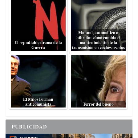
Manual, automático o
híbrido: cómo cambia el
El repudiable drama de la
mantenimiento de la
Guerra
transmisión en coches usados
El Miloš Forman
anticomunista
Terror del bueno
PUBLICIDAD