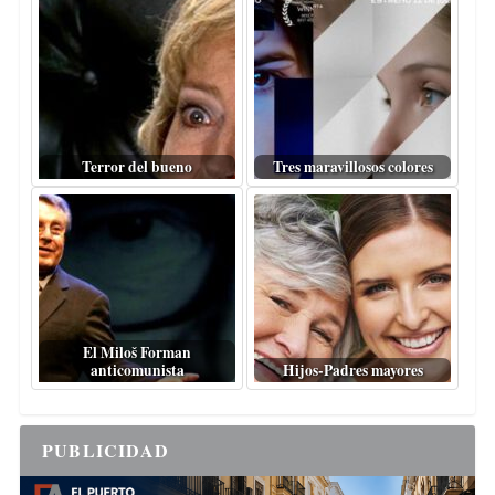
Terror del bueno
Tres maravillosos colores
El Miloš Forman
anticomunista
Hijos-Padres mayores
PUBLICIDAD