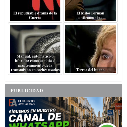
El repudiable drama de la
El Miloš Forman
Guerra
anticomunista
Manual, automático o
híbrido: cómo cambia el
mantenimiento de la
transmisión en coches usados
Terror del bueno
PUBLICIDAD