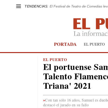
TENDENCIAS:
El Festival de Teatro de Comedias le
PORTADA
EL PUERTO
EL PUERTO
El portuense Sa
Talento Flamenco
Triana' 2021
Con tan sólo 16 años, Samuel es dueñ
destacó el jurado en su fallo