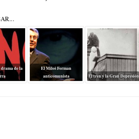
AR...
 drama de la
El Miloš Forman
rra
anticomunista
El tren y la Gran Depresión