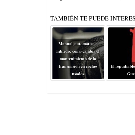
TAMBIÉN TE PUEDE INTERES
Manual, automático o
híbrido: cómo cambia el
mantenimiento de la
transmisión en coches
El repudiable
usados
Gue