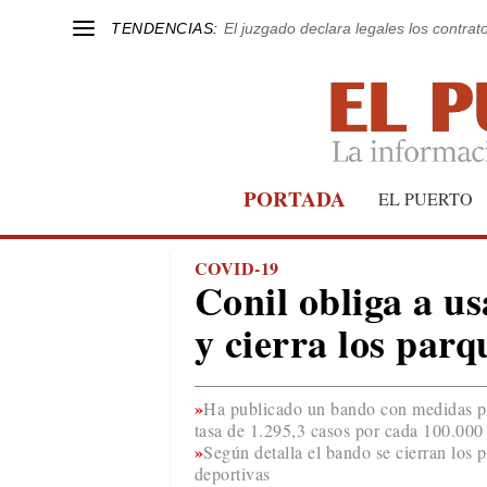
TENDENCIAS:
El juzgado declara legales los contrat
PORTADA
EL PUERTO
COVID-19
Conil obliga a us
y cierra los parq
Ha publicado un bando con medidas par
tasa de 1.295,3 casos por cada 100.000 
Según detalla el bando se cierran los pa
deportivas