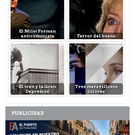
El Miloš Forman
anticomunista
Terror del bueno
El tren y la Gran
Tres maravillosos
Depresión
colores
PUBLICIDAD