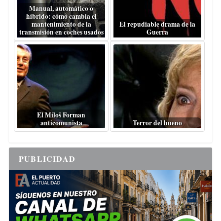
Manual, automático o
híbrido: cómo cambia el
mantenimiento de la
El repudiable drama de la
transmisión en coches usados
Guerra
El Miloš Forman
anticomunista
Terror del bueno
PUBLICIDAD