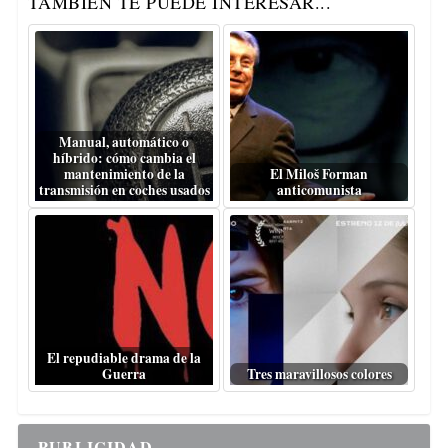
TAMBIÉN TE PUEDE INTERESAR...
Manual, automático o
híbrido: cómo cambia el
mantenimiento de la
El Miloš Forman
transmisión en coches usados
anticomunista
El repudiable drama de la
Guerra
Tres maravillosos colores
PUBLICIDAD