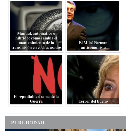
Manual, automático o
híbrido: cómo cambia el
mantenimiento de la
El Miloš Forman
transmisión en coches usados
anticomunista
El repudiable drama de la
Guerra
Terror del bueno
PUBLICIDAD