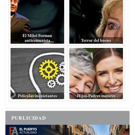
El Miloš Forman
anticomunista
Terror del bueno
Películas inquietantes
Hijos-Padres mayores
PUBLICIDAD