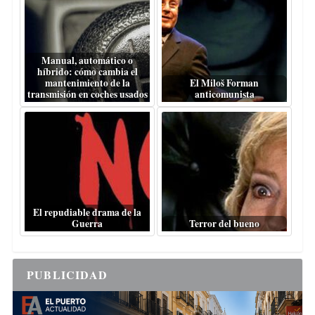
Manual, automático o
híbrido: cómo cambia el
mantenimiento de la
El Miloš Forman
transmisión en coches usados
anticomunista
El repudiable drama de la
Guerra
Terror del bueno
PUBLICIDAD