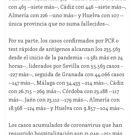
con 463 --siete más--, Cádiz con 446 --siete más--,
Almería con 226 --uno más-- y Huelva con 107 --
única provincia que no suma fallecidos--.
Por su parte, los casos confirmados por PCR o
test rápidos de antígenos alcanzan los 235.563
desde el inicio de la pandemia --1.381 más en 24
horas--, liderados por Sevilla con 55.563 casos -
-227 más--, seguida de Granada con 44.066 casos
--147 más--, Málaga con 34.433 --214 más--, Cádiz
con 26.715 --269 más--, Córdoba con 23.188 --117
más--, Jaén con 23.112 --179 más--, Almería con
18.368 --124 más-- y Huelva con 9.857 --104 más--.
Los casos acumulados de coronavirus que han
requerido hospitalización son 21.049 --251 más