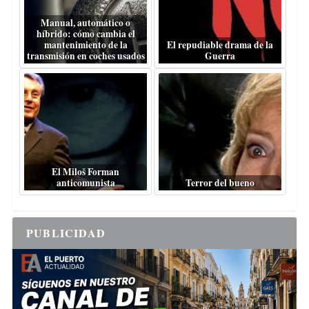
Manual, automático o
híbrido: cómo cambia el
mantenimiento de la
El repudiable drama de la
transmisión en coches usados
Guerra
El Miloš Forman
anticomunista
Terror del bueno
PUBLICIDAD