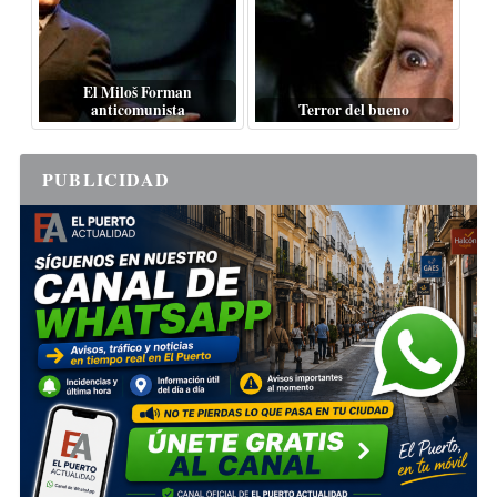
El Miloš Forman
anticomunista
Terror del bueno
PUBLICIDAD