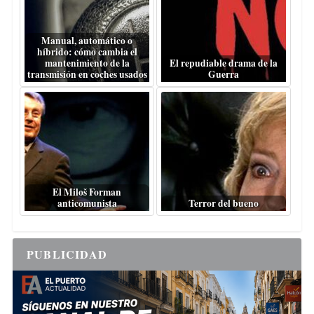
Manual, automático o
híbrido: cómo cambia el
mantenimiento de la
El repudiable drama de la
transmisión en coches usados
Guerra
El Miloš Forman
anticomunista
Terror del bueno
PUBLICIDAD