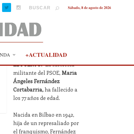
Sábado, 8 de agosto de 2026
+ACTUALIDAD
NDA
EL PUERTO.-
La histórica
militante del PSOE,
María
Ángeles Fernández
Cortabarría,
ha fallecido a
los 77 años de edad.
Nacida en Bilbao en 1942,
hija de un represaliado por
el franquismo, Fernández