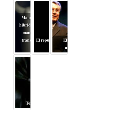
Manual, automático o
híbrido: cómo cambia el
mantenimiento de la
transmisión en coches
El repudiable drama de la
El Miloš Forman
usados
Guerra
anticomunista
Terror del bueno