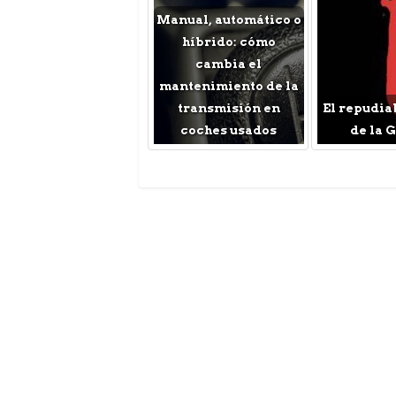
Manual, automático o
híbrido: cómo
cambia el
mantenimiento de la
transmisión en
El repudia
coches usados
de la 