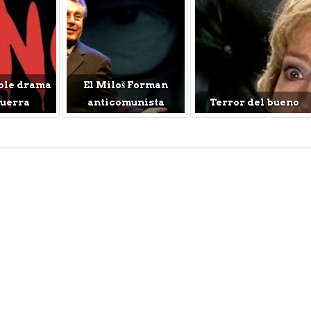
ble drama
El Miloš Forman
Guerra
anticomunista
Terror del bueno